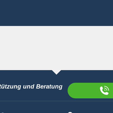
Zeit
tützung und Beratung
Drag & Drop Files,
Choose Files to Upload
Du kannst bis zu 6 Dateien hochladen.