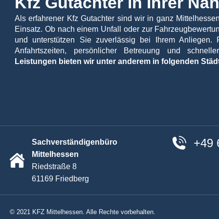
Kfz Gutachter in Ihrer Nä
Hier können Sie bis zu 6 Fotos vom Unf
Als erfahrener Kfz Gutachter sind wir in ganz Mittelhess
Beschreibung des Unfallherga
Einsatz. Ob nach einem Unfall oder zur Fahrzeugbewertung
und unterstützen Sie zuverlässig bei Ihrem Anliegen. 
Anfahrtszeiten, persönlicher Betreuung und schnell
Leistungen bieten wir unter anderem in folgenden Städ
Die Unfallmeldung ist unverbindlich
Nach dem Absenden dieses Formular
Absenden
+49 
Sachverständigenbüro
Mittelhessen
Riedstraße 8
61169 Friedberg
© 2021 KFZ Mittelhessen. Alle Rechte vorbehalten.