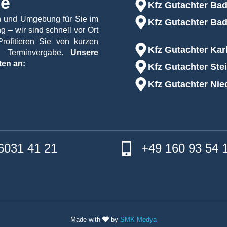
he
Kfz Gutachter Ba
all hochladen. Erlaubte Formate jpg, jpeg, heif, heic und max. 2 MB p
en und Umgebung für Sie im
Kfz Gutachter Bad
ngs
*
 – wir sind schnell vor Ort
Profitieren Sie von kurzen
Kfz Gutachter Ka
er Terminvergabe.
Unsere
ten an:
Kfz Gutachter Ste
Kfz Gutachter Nie
 und es besteht für Sie kein Kostenrisiko.
s wird sich einer unserer Mitarbeiter zeitnah telefonisch oder
6031 41 21
+49 160 93 54 
Made with
by
SMK Medya