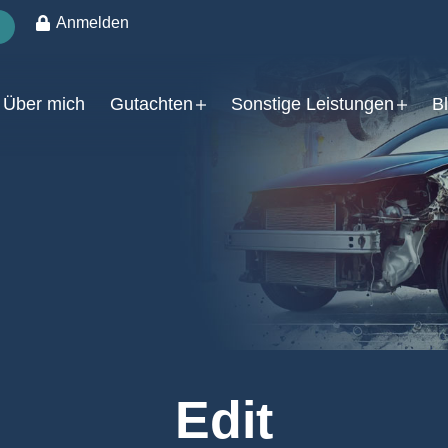
Anmelden
Über mich
Gutachten
Sonstige Leistungen
B
Nachname
rreichen?
*
 Email
Kennzeichen des Unfallgeg
Edit