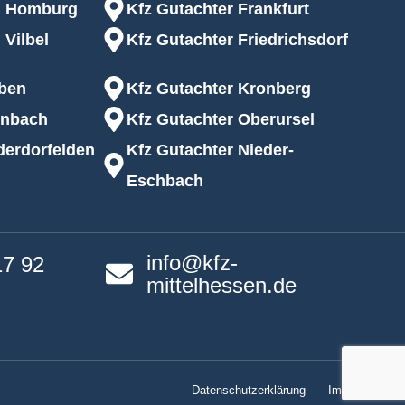
d Homburg
Kfz Gutachter Frankfurt
ro Foto
 Vilbel
Kfz Gutachter Friedrichsdorf
rben
Kfz Gutachter Kronberg
inbach
Kfz Gutachter Oberursel
derdorfelden
Kfz Gutachter Nieder-
Eschbach
 per E-Mail bei Ihnen melden.
info@kfz-
17 92
mittelhessen.de
Datenschutzerklärung
Impressum