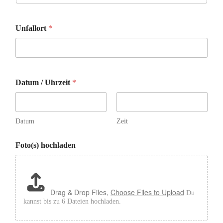
e
s
s
Unfallort
*
e
b
e
v
o
r
Datum / Uhrzeit
*
z
u
g
t
Datum
Zeit
/
Foto(s) hochladen
Drag & Drop Files,
Choose Files to Upload
Du
kannst bis zu 6 Dateien hochladen.