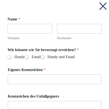
Name
*
Vorname
Nachname
Wie können wir Sie bevorzugt erreichen?
*
Handy
Email
Handy und Email
E
Eigenes Kennzeichen
*
-
M
a
i
l
-
Kennzeichen des Unfallgegners
A
d
r