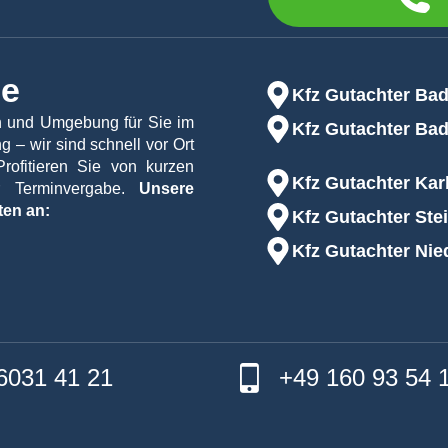
 und es besteht für Sie kein Kostenrisiko.
s wird sich einer unserer Mitarbeiter zeitnah telefonisch oder
he
Kfz Gutachter Ba
en und Umgebung für Sie im
Kfz Gutachter Bad
 – wir sind schnell vor Ort
Profitieren Sie von kurzen
Kfz Gutachter Ka
er Terminvergabe.
Unsere
ten an:
Kfz Gutachter Ste
Kfz Gutachter Nie
6031 41 21
+49 160 93 54 