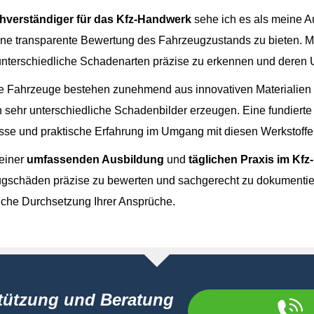
hverständiger für das Kfz-Handwerk
sehe ich es als meine A
Zeit
ine transparente Bewertung des Fahrzeugzustands zu bieten. M
 unterschiedliche Schadenarten präzise zu erkennen und deren 
 Fahrzeuge bestehen zunehmend aus innovativen Materialien
n sehr unterschiedliche Schadenbilder erzeugen. Eine fundiert
sse und praktische Erfahrung im Umgang mit diesen Werkstoffe
Drag & Drop Files,
Choose Files to Upload
Du kannst bis zu 6 Dateien hochladen.
einer
umfassenden Ausbildung
und
täglichen Praxis im Kf
gschäden präzise zu bewerten und sachgerecht zu dokumentier
all hochladen. Erlaubte Formate jpg, jpeg, heif, heic und max. 2 MB p
eiche Durchsetzung Ihrer Ansprüche.
ngs
*
tützung und Beratung