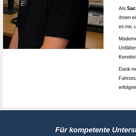
Als
Sac
Datum
ihnen e
es mir,
Foto(s) hochladen
Moderne
Unfälle
Kenntni
Dank m
Fahrzeu
Hier können Sie bis zu 6 Fotos vom Unf
erfolgr
Beschreibung des Unfallherga
Für kompetente Unters