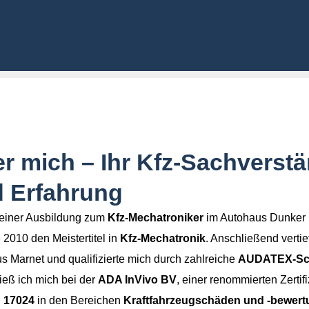
Nachname
rreichen?
*
 Email
Kennzeichen des Unfallgeg
r mich – Ihr Kfz-Sachverstä
 Erfahrung
einer Ausbildung zum
Kfz-Mechatroniker
im Autohaus Dunker F
 2010 den Meistertitel in
Kfz-Mechatronik
. Anschließend verti
s Marnet und qualifizierte mich durch zahlreiche
AUDATEX-Sc
ieß ich mich bei der
ADA InVivo BV
, einer renommierten Zertif
C 17024
in den Bereichen
Kraftfahrzeugschäden und -bewert