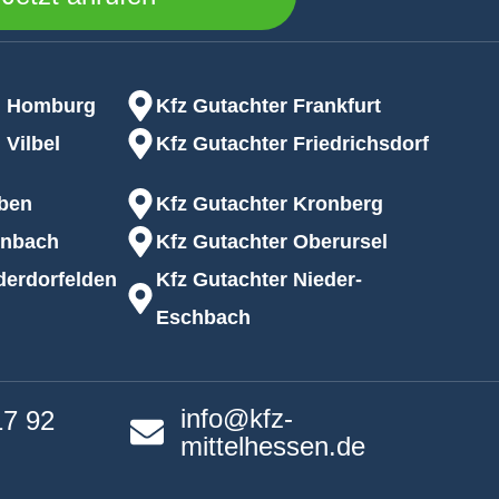
 per E-Mail bei Ihnen melden.
d Homburg
Kfz Gutachter Frankfurt
 Vilbel
Kfz Gutachter Friedrichsdorf
rben
Kfz Gutachter Kronberg
inbach
Kfz Gutachter Oberursel
derdorfelden
Kfz Gutachter Nieder-
Eschbach
info@kfz-
17 92
mittelhessen.de