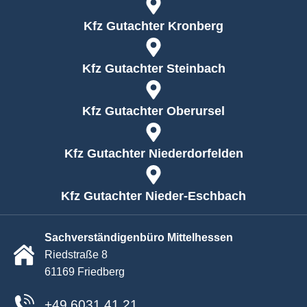
n
g
Kfz Gutachter Kronberg
a
b
e
Kfz Gutachter Steinbach
n
Die Unfallmeldung ist unverbindlich und es besteht für
Sie kein Kostenrisiko.
Kfz Gutachter Oberursel
Nach dem Absenden dieses Formulars wird sich einer
unserer Mitarbeiter zeitnah telefonisch oder per E-Mail
Kfz Gutachter Niederdorfelden
bei Ihnen melden.
Absenden
Kfz Gutachter Nieder-Eschbach
Sachverständigenbüro Mittelhessen
Riedstraße 8
61169 Friedberg
+49 6031 41 21