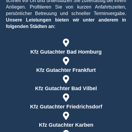
schnell vor Ort und unterstützen Sie zuverlässig bei Ihrem
l
Anliegen. Profitieren Sie von kurzen Anfahrtszeiten,
-
Datum / Uhrzeit
*
persönlicher Betreuung und schneller Terminvergabe.
A
d
Unsere Leistungen bieten wir unter anderem in
r
folgenden Städten an:
e
Datum
Zeit
s
s
e
Foto(s) hochladen
Kfz Gutachter Bad Homburg
d
e
s
Kfz Gutachter Frankfurt
K
e
Drag & Drop Files,
Choose Files to Upload
n
Du kannst bis zu 6 Dateien hochladen.
n
Kfz Gutachter Bad Vilbel
z
e
Hier können Sie bis zu 6 Fotos vom Unfall hochladen.
i
Erlaubte Formate jpg, jpeg, heif, heic und max. 2 MB pro
Kfz Gutachter Friedrichsdorf
c
Foto
h
e
Kfz Gutachter Karben
Beschreibung des Unfallhergangs
*
n
a