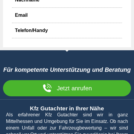
Vorname
Nachname
Email
Wie können wir Sie bevorzugt erreichen?
*
Telefon/Handy
Handy
Email
Handy und Email
Eigenes Kennzeichen
*
Für kompetente Unterstützung und Beratung
Kennzeichen des Unfallgegners
Jetzt anrufen
Kfz Gutachter in Ihrer Nähe
E
Unfallort
*
-
Als erfahrener Kfz Gutachter sind wir in ganz
M
Mittelhessen und Umgebung für Sie im Einsatz. Ob nach
a
einem Unfall oder zur Fahrzeugbewertung – wir sind
i